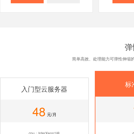
弹
简单高效、处理能力可弹性伸缩的
标
入门型云服务器
48
元/月
cpu：InterXeon1核