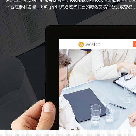
平台注册和管理，100万个用户通过塞北云的域名交易平台完成交易