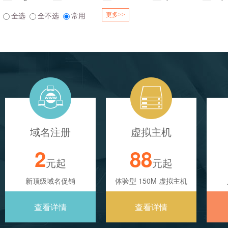
全选
全不选
常用
更多>>
域名注册
虚拟主机
2
88
元起
元起
新顶级域名促销
体验型 150M 虚拟主机
查看详情
查看详情