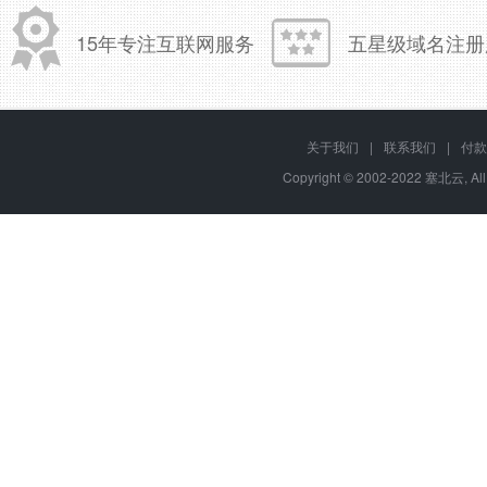
15年专注互联网服务
五星级域名注册
关于我们
|
联系我们
|
付款
Copyright © 2002-2022 塞北云, Al