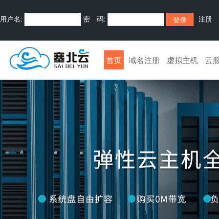
用户名:
密 码:
注册
首页
域名注册
虚拟主机
云