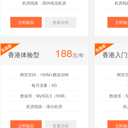
机房线路：国内电信机房
机房线
立即购买
查看详情
立即购
188
香港体验型
香港入门
元/年
网页空间：150M+赠送30M
网页空
每月流量：5G
数据库：MySQL5（50M）
数据库：SQ
机房线路：港台机房
机
立即购买
查看详情
立即购