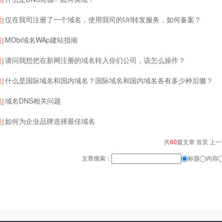
题
仅在我司注册了一个域名，使用我司的Url转发服务，如何备案？
]
题
MObi域名WAp建站指南
]
题
请问我想把在新网注册的域名转入你们公司，该怎么操作？
]
题
什么是国际域名和国内域名？国际域名和国内域名各有多少种后缀？
]
题
域名DNS相关问题
]
题
如何为企业品牌选择最佳域名
]
共
60
篇文章 首页 上
文章搜索：
标题
内容