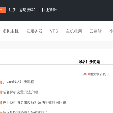
注册
忘记密码?
快捷登录:
虚拟主机
云服务器
VPS
主机租用
云建站
域名注册问题
共
60
篇文章 首页 上
题
gov.cn域名注册流程
]
题
域名解析设置方法介绍
]
题
关于我司域名修改解析后的生效时间问题
]
题
什么是DNS轮循? 如何实现？
]