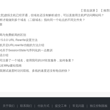
【 双击滚屏 】 【
推荐
注意]虚拟主机已经开通，但域名还没有解析成功，可以直接用主机IP访问网站吗？
样才能做到多个域名（二级域名）指向同一个站点的不同文件夹？
章
局与免费邮局的区别
z! 5.0.0 URL Rewrite设置方法
开启URLrewrite功能的方法介绍
.net)关于SessionState与序列化的一点教训
语介绍
司注册了一个域名，使用我司的Url转发服务，如何备案？
i域名WAp建站指南
我测试速度时访问双线、多线的速度还没有电信的快？
关于我们
|
联系我们
|
付款方式
|
提交工单
|
常见问题
|
独立控制面板